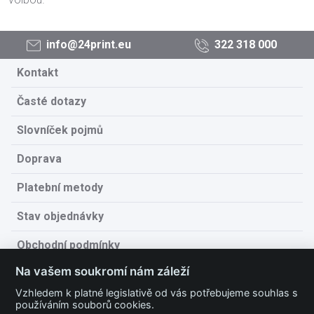
info@24print.eu
322 318 000
Kontakt
Časté dotazy
Slovníček pojmů
Doprava
Platební metody
Stav objednávky
Obchodní podmínky
Na vašem soukromí nám záleží
Technické podmínky
Vzhledem k platné legislativě od vás potřebujeme souhlas s
Ochrana osobních údajů
používáním souborů cookies.