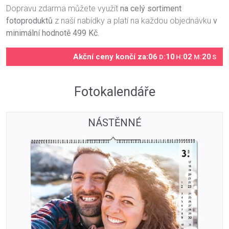
Dopravu zdarma můžete využít
na celý sortiment
fotoproduktů
z naší nabídky a platí na každou objednávku
v
minimální hodnotě 499 Kč.
Akční ceny končí za:
06
:
10
:
02
:
19
D
H
M
S
Fotokalendáře
NÁSTĚNNÉ