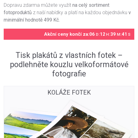
Dopravu zdarma můžete využít
na celý sortiment
fotoproduktů
z naší nabídky a platí na každou objednávku
v
minimální hodnotě 499 Kč.
Akční ceny končí za:
06
:
12
:
39
:
41
D
H
M
S
Tisk plakátů z vlastních fotek –
podlehněte kouzlu velkoformátové
fotografie
KOLÁŽE FOTEK