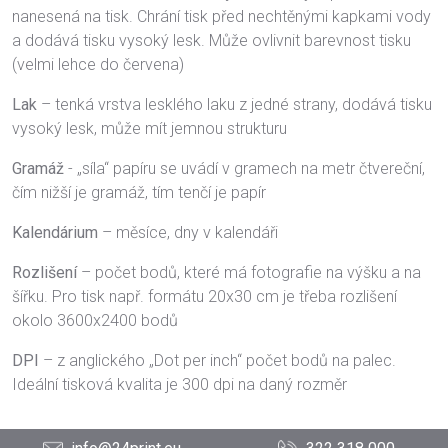
nanesená na tisk. Chrání tisk před nechtěnými kapkami vody
a dodává tisku vysoký lesk. Může ovlivnit barevnost tisku
(velmi lehce do červena)
Lak
– tenká vrstva lesklého laku z jedné strany, dodává tisku
vysoký lesk, může mít jemnou strukturu
Gramáž
- „síla“ papíru se uvádí v gramech na metr čtvereční,
čím nižší je gramáž, tím tenčí je papír
Kalendárium
– měsíce, dny v kalendáři
Rozlišení
– počet bodů, které má fotografie na výšku a na
šířku. Pro tisk např. formátu 20x30 cm je třeba rozlišení
okolo 3600x2400 bodů
DPI
– z anglického „Dot per inch“ počet bodů na palec.
Ideální tisková kvalita je 300 dpi na daný rozměr