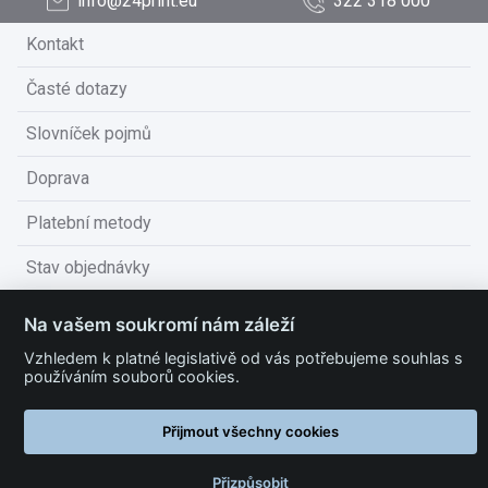
info@24print.eu
322 318 000
Kontakt
Časté dotazy
Slovníček pojmů
Doprava
Platební metody
Stav objednávky
Obchodní podmínky
Na vašem soukromí nám záleží
Technické podmínky
Vzhledem k platné legislativě od vás potřebujeme souhlas s
používáním souborů cookies.
Ochrana osobních údajů
Přijmout všechny cookies
Nastavit cookies
Přizpůsobit