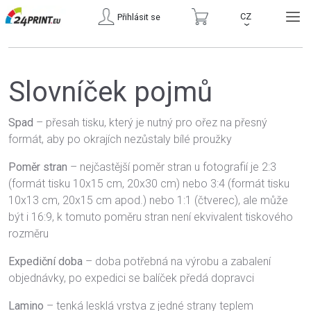
CZ
Přihlásit se
›
Slovníček pojmů
Spad
– přesah tisku, který je nutný pro ořez na přesný
formát, aby po okrajích nezůstaly bílé proužky
Poměr stran
– nejčastější poměr stran u fotografií je 2:3
(formát tisku 10x15 cm, 20x30 cm) nebo 3:4 (formát tisku
10x13 cm, 20x15 cm apod.) nebo 1:1 (čtverec), ale může
být i 16:9, k tomuto poměru stran není ekvivalent tiskového
rozměru
Expediční doba
– doba potřebná na výrobu a zabalení
objednávky, po expedici se balíček předá dopravci
Lamino
– tenká lesklá vrstva z jedné strany teplem