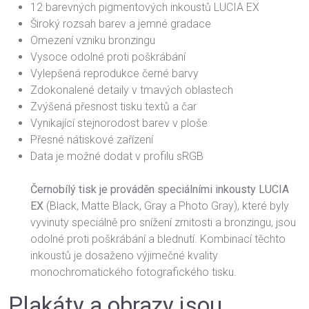
12 barevných pigmentových inkoustů LUCIA EX
Široký rozsah barev a jemné gradace
Omezení vzniku bronzingu
Vysoce odolné proti poškrábání
Vylepšená reprodukce černé barvy
Zdokonalené detaily v tmavých oblastech
Zvýšená přesnost tisku textů a čar
Vynikající stejnorodost barev v ploše
Přesné nátiskové zařízení
Data je možné dodat v profilu sRGB
Černobílý tisk je prováděn speciálními inkousty LUCIA
EX
(Black, Matte Black, Gray a Photo Gray), které byly
vyvinuty speciálně pro snížení zrnitosti a bronzingu, jsou
odolné proti poškrábání a blednutí. Kombinací těchto
inkoustů je dosaženo výjimečné kvality
monochromatického fotografického tisku.
Plakáty a obrazy jsou