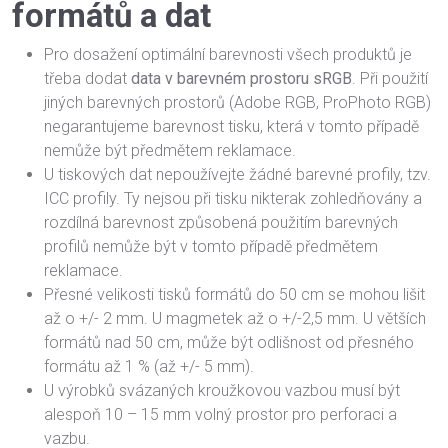
formátů a dat
Pro dosažení optimální barevnosti všech produktů je
třeba dodat
data v barevném prostoru sRGB
. Při použití
jiných barevných prostorů (Adobe RGB, ProPhoto RGB)
negarantujeme barevnost tisku, která v tomto případě
nemůže být předmětem reklamace.
U tiskových dat nepoužívejte žádné barevné profily, tzv.
ICC profily. Ty nejsou při tisku nikterak zohledňovány a
rozdílná barevnost způsobená použitím barevných
profilů nemůže být v tomto případě předmětem
reklamace.
Přesné velikosti tisků formátů do 50 cm se mohou lišit
až o +/- 2 mm. U magmetek až o +/-2,5 mm. U větších
formátů nad 50 cm, může být odlišnost od přesného
formátu až 1 % (až +/- 5 mm).
U výrobků svázaných kroužkovou vazbou musí být
alespoň 10 – 15 mm volný prostor pro perforaci a
vazbu.