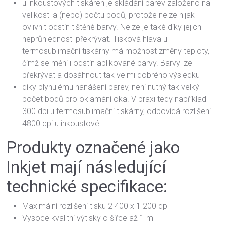
u inkoustových tiskáren je skládání barev založeno na
velikosti a (nebo) počtu bodů, protože nelze nijak
ovlivnit odstín tištěné barvy. Nelze je také díky jejich
neprůhlednosti překrývat. Tisková hlava u
termosublimační tiskárny má možnost změny teploty,
čímž se mění i odstín aplikované barvy. Barvy lze
překrývat a dosáhnout tak velmi dobrého výsledku
díky plynulému nanášení barev, není nutný tak velký
počet bodů pro oklamání oka. V praxi tedy například
300 dpi u termosublimační tiskárny, odpovídá rozlišení
4800 dpi u inkoustové
Produkty označené jako
Inkjet mají následující
technické specifikace:
Maximální rozlišení tisku 2 400 x 1 200 dpi
Vysoce kvalitní výtisky o šířce až 1 m