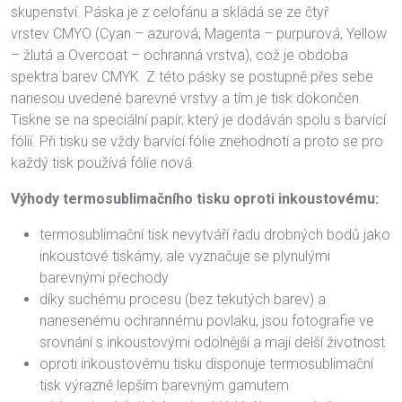
skupenství. Páska je z celofánu a skládá se ze čtyř
vrstev CMYO (Cyan – azurová, Magenta – purpurová, Yellow
– žlutá a Overcoat – ochranná vrstva), což je obdoba
spektra barev CMYK. Z této pásky se postupně přes sebe
nanesou uvedené barevné vrstvy a tím je tisk dokončen.
Tiskne se na speciální papír, který je dodáván spolu s barvící
fólií. Při tisku se vždy barvící fólie znehodnotí a proto se pro
každý tisk používá fólie nová.
Výhody termosublimačního tisku oproti inkoustovému:
termosublimační tisk nevytváří řadu drobných bodů jako
inkoustové tiskárny, ale vyznačuje se plynulými
barevnými přechody
díky suchému procesu (bez tekutých barev) a
nanesenému ochrannému povlaku, jsou fotografie ve
srovnání s inkoustovými odolnější a mají delší životnost
oproti inkoustovému tisku disponuje termosublimační
tisk výrazně lepším barevným gamutem