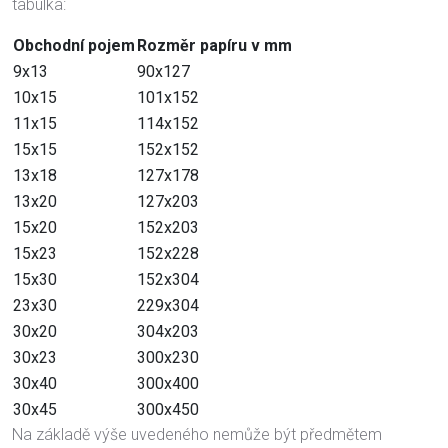
tabulka:
Obchodní pojem
Rozměr papíru v mm
9x13
90x127
10x15
101x152
11x15
114x152
15x15
152x152
13x18
127x178
13x20
127x203
15x20
152x203
15x23
152x228
15x30
152x304
23x30
229x304
30x20
304x203
30x23
300x230
30x40
300x400
30x45
300x450
Na základě výše uvedeného nemůže být předmětem