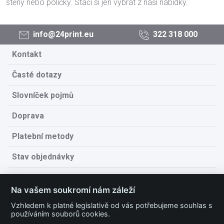
stěny nebo poličky. Stačí si jen vybrat z naší nabídky.
info@24print.eu
322 318 000
Kontakt
Časté dotazy
Slovníček pojmů
Doprava
Platební metody
Stav objednávky
Obchodní podmínky
Na vašem soukromí nám záleží
Technické podmínky
Vzhledem k platné legislativě od vás potřebujeme souhlas s
používáním souborů cookies.
Ochrana osobních údajů