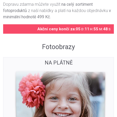
Dopravu zdarma můžete využít
na celý sortiment
fotoproduktů
z naší nabídky a platí na každou objednávku
v
minimální hodnotě 499 Kč.
Akční ceny končí za:
05
:
11
:
55
:
48
D
H
M
S
Fotoobrazy
NA PLÁTNĚ