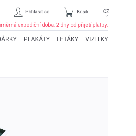
CZ
Přihlásit se
Košík
›
ůměrná expediční
doba: 2 dny
od přijetí platby.
DÁRKY
PLAKÁTY
LETÁKY
VIZITKY