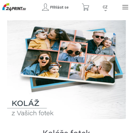
CZ
Přihlásit se
›