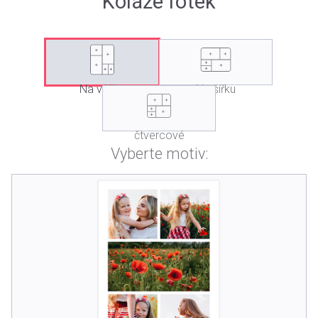
Koláže fotek
Na výšku
Na šířku
čtvercové
Vyberte motiv: