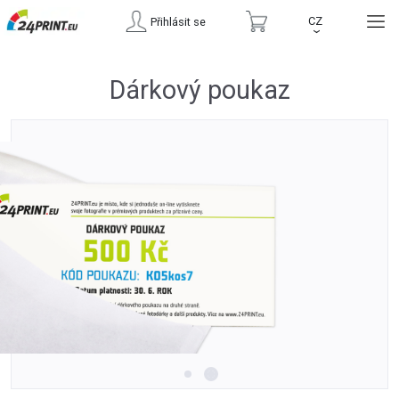
CZ
Přihlásit se
›
Dárkový poukaz