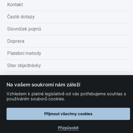
Kontakt
Časté dotazy
Slovníček pojmů
Doprava
Platební metody
Stav objednávky
Obchodní podmínky
Na vašem soukromí nám záleží
Technické podmínky
Vzhledem k platné legislativě od vás potřebujeme souhlas s
používáním souborů cookies.
Ochrana osobních údajů
Nastavit cookies
Přijmout všechny cookies
Přizpůsobit