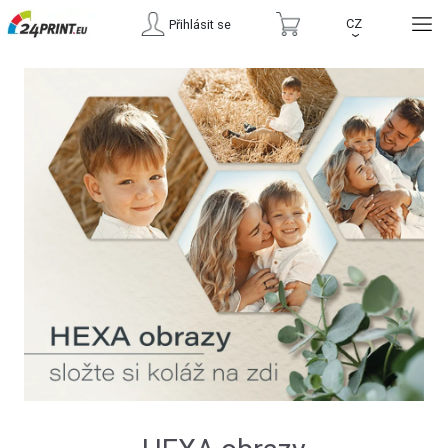
CZ
Přihlásit se
›