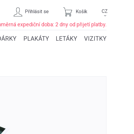
CZ
Přihlásit se
Košík
›
ůměrná expediční
doba: 2 dny
od přijetí platby.
DÁRKY
PLAKÁTY
LETÁKY
VIZITKY