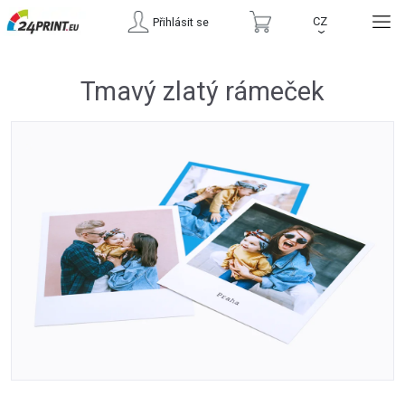
CZ
Přihlásit se
›
Tmavý zlatý rámeček