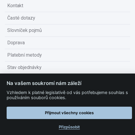
Kontakt
Časté dotazy
Slovníček pojmů
Doprava
Platební metody
Stav objednávky
Obchodní podmínky
Na vašem soukromí nám záleží
Technické podmínky
Vzhledem k platné legislativě od vás potřebujeme souhlas s
používáním souborů cookies.
Ochrana osobních údajů
Přijmout všechny cookies
Nastavit cookies
Přizpůsobit