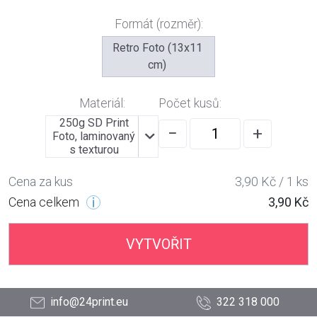
Formát (rozměr):
Retro Foto (13x11
cm)
Materiál:
Počet kusů:
250g SD Print
−
+
Foto, laminovaný
s texturou
Cena za kus
3,90 Kč / 1 ks
Cena celkem
3,90 Kč
VYTVOŘIT
info@24print.eu
322 318 000