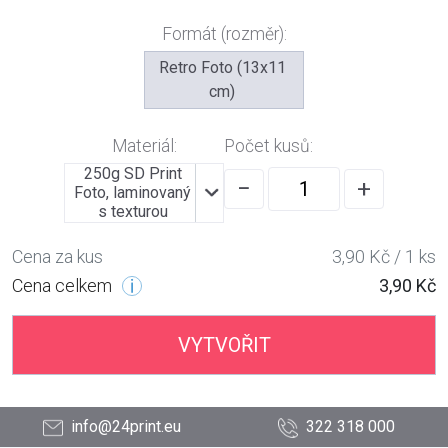
Formát (rozměr):
Retro Foto (13x11
cm)
Materiál:
Počet kusů:
250g SD Print
−
+
Foto, laminovaný
s texturou
Cena za kus
3,90 Kč / 1 ks
Cena celkem
3,90 Kč
VYTVOŘIT
info@24print.eu
322 318 000