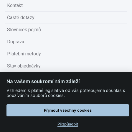
Kontakt
Časté dotazy
Slovníček pojmů
Doprava
Platební metody
Stav objednávky
Obchodní podmínky
Na vašem soukromí nám záleží
Technické podmínky
Vzhledem k platné legislativě od vás potřebujeme souhlas s
používáním souborů cookies.
Ochrana osobních údajů
Přijmout všechny cookies
Nastavit cookies
Přizpůsobit