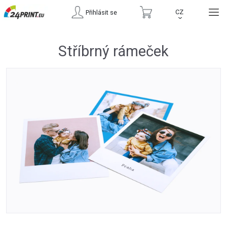
CZ
Přihlásit se
›
Stříbrný rámeček