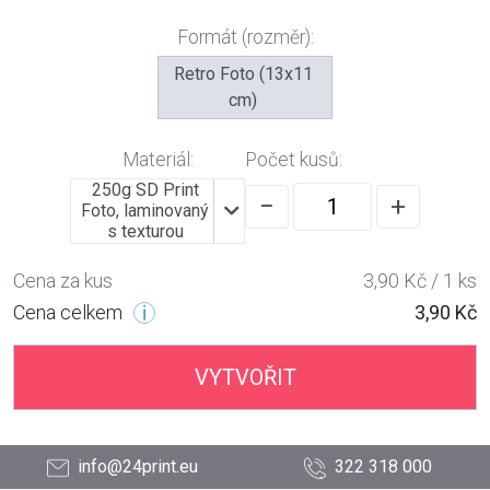
Formát (rozměr):
Retro Foto (13x11
cm)
Materiál:
Počet kusů:
250g SD Print
−
+
Foto, laminovaný
s texturou
Cena za kus
3,90 Kč / 1 ks
Cena celkem
3,90 Kč
VYTVOŘIT
info@24print.eu
322 318 000