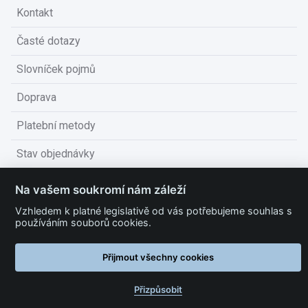
Kontakt
Časté dotazy
Slovníček pojmů
Doprava
Platební metody
Stav objednávky
Obchodní podmínky
Na vašem soukromí nám záleží
Technické podmínky
Vzhledem k platné legislativě od vás potřebujeme souhlas s
používáním souborů cookies.
Ochrana osobních údajů
Přijmout všechny cookies
Nastavit cookies
Přizpůsobit