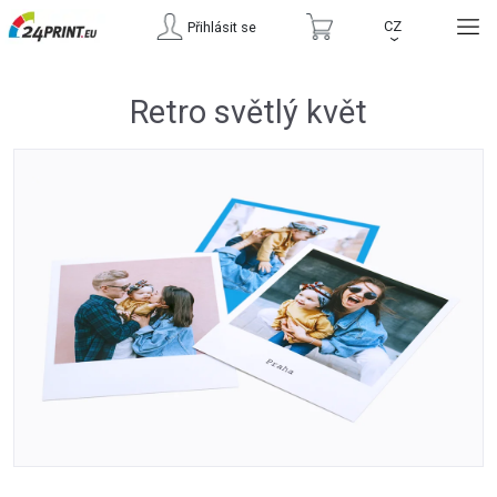
CZ
Přihlásit se
›
Retro světlý květ