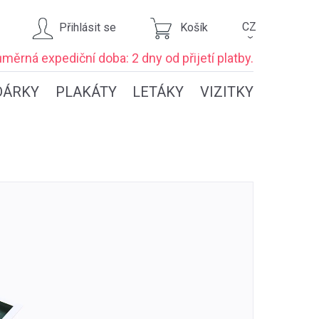
CZ
Přihlásit se
Košík
›
ůměrná expediční
doba: 2 dny
od přijetí platby.
DÁRKY
PLAKÁTY
LETÁKY
VIZITKY