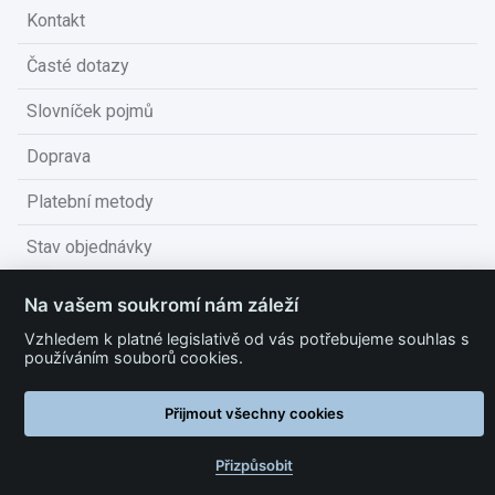
Kontakt
Časté dotazy
Slovníček pojmů
Doprava
Platební metody
Stav objednávky
Obchodní podmínky
Na vašem soukromí nám záleží
Technické podmínky
Vzhledem k platné legislativě od vás potřebujeme souhlas s
používáním souborů cookies.
Ochrana osobních údajů
Přijmout všechny cookies
Nastavit cookies
Přizpůsobit