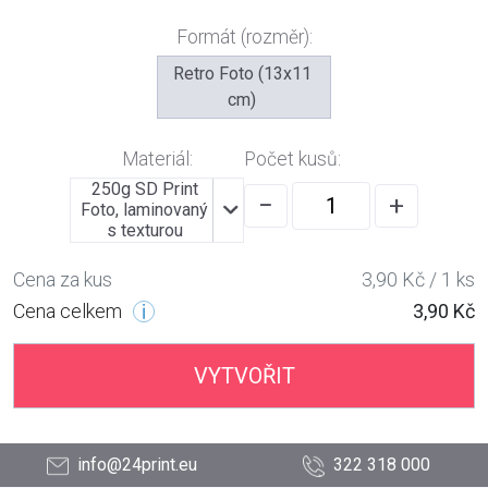
Formát (rozměr):
Retro Foto (13x11
cm)
Materiál:
Počet kusů:
250g SD Print
−
+
Foto, laminovaný
s texturou
Cena za kus
3,90 Kč / 1 ks
Cena celkem
3,90 Kč
VYTVOŘIT
info@24print.eu
322 318 000