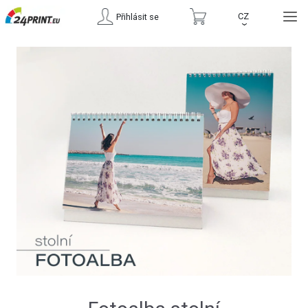
CZ
Přihlásit se
›