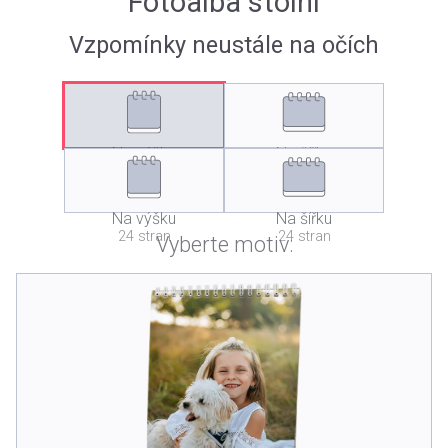
Fotoalba stolní
Vzpomínky neustále na očích
Na výšku
Na šířku
12 stran
12 stran
Na výšku
Na šířku
24 stran
24 stran
Vyberte motiv: