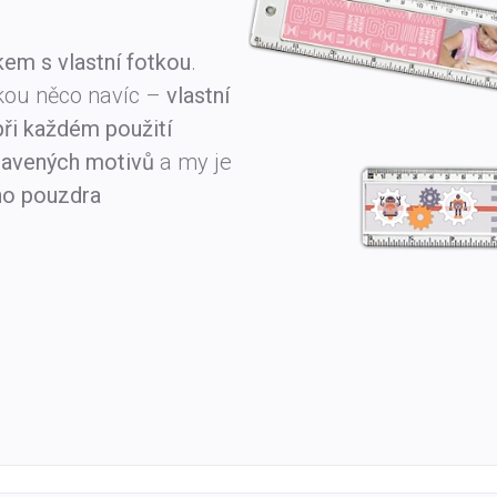
kem s vlastní fotkou
.
tkou něco navíc –
vlastní
 při každém použití
pravených motivů
a my je
ho pouzdra