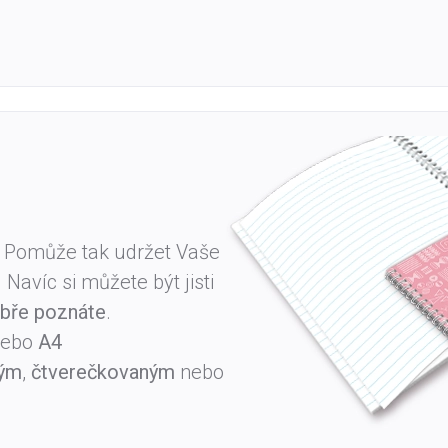
. Pomůže tak udržet Vaše
avíc si můžete být jisti
bře poznáte
.
ebo
A4
ným
,
čtverečkovaným
nebo