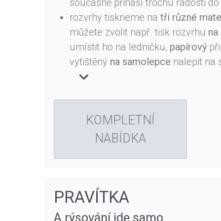
současně přináší trochu radosti d
rozvrhy tiskneme na
tři různé mate
můžete zvolit např. tisk rozvrhu
na
umístit ho na ledničku,
papírový
při
vytištěný
na samolepce
nalepit na 
KOMPLETNÍ
NABÍDKA
PRAVÍTKA
A rýsování jde samo