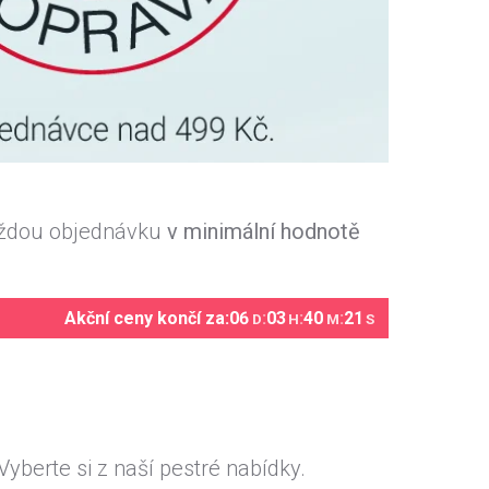
každou objednávku
v minimální hodnotě
Akční ceny končí za:
06
:
03
:
40
:
20
D
H
M
S
yberte si z naší pestré nabídky.