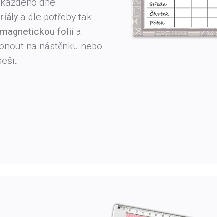
o každého dne
riály
a dle potřeby tak
 magnetickou folii
a
pnout na nástěnku nebo
sešit