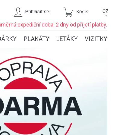
CZ
Přihlásit se
Košík
›
ůměrná expediční
doba: 2 dny
od přijetí platby.
DÁRKY
PLAKÁTY
LETÁKY
VIZITKY