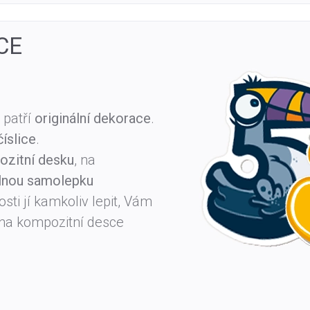
CE
 patří
originální dekorace
.
íslice
.
zitní desku
, na
lnou samolepku
sti jí kamkoliv lepit, Vám
 na kompozitní desce