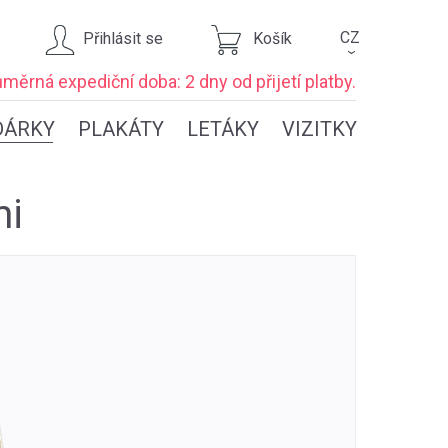
CZ
Přihlásit se
Košík
›
ůměrná expediční
doba: 2 dny
od přijetí platby.
DÁRKY
PLAKÁTY
LETÁKY
VIZITKY
mi