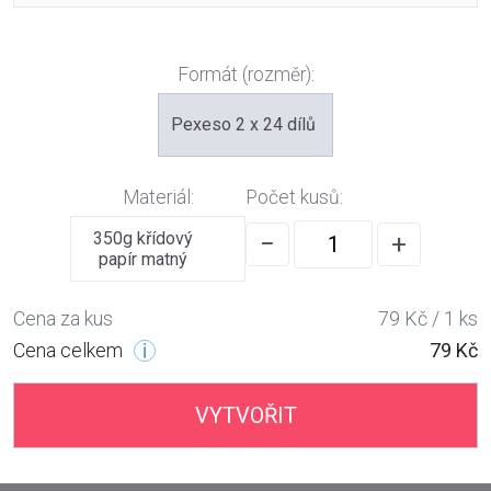
Formát (rozměr):
Pexeso 2 x 24 dílů
Materiál:
Počet kusů:
350g křídový
−
+
papír matný
Cena za kus
79 Kč / 1 ks
Cena celkem
79 Kč
VYTVOŘIT