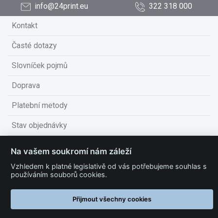
info@24print.eu
322 318 000
Kontakt
Časté dotazy
Slovníček pojmů
Doprava
Platební metody
Stav objednávky
Obchodní podmínky
Na vašem soukromí nám záleží
Technické podmínky
Vzhledem k platné legislativě od vás potřebujeme souhlas s
používáním souborů cookies.
Ochrana osobních údajů
Přijmout všechny cookies
Nastavit cookies