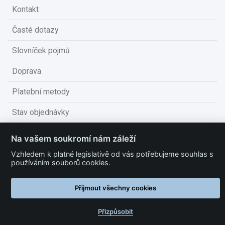
Kontakt
Časté dotazy
Slovníček pojmů
Doprava
Platební metody
Stav objednávky
Obchodní podmínky
Na vašem soukromí nám záleží
Technické podmínky
Vzhledem k platné legislativě od vás potřebujeme souhlas s
používáním souborů cookies.
Ochrana osobních údajů
Přijmout všechny cookies
Nastavit cookies
Přizpůsobit