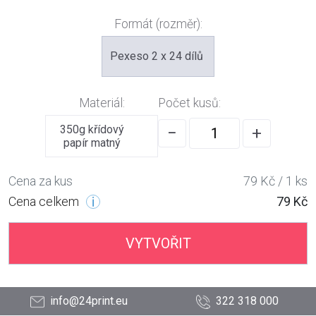
Formát (rozměr):
Pexeso 2 x 24 dílů
Materiál:
Počet kusů:
350g křídový
−
+
papír matný
Cena za kus
79 Kč / 1 ks
Cena celkem
79 Kč
VYTVOŘIT
info@24print.eu
322 318 000