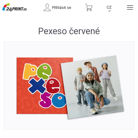
CZ
Přihlásit se
›
Pexeso červené