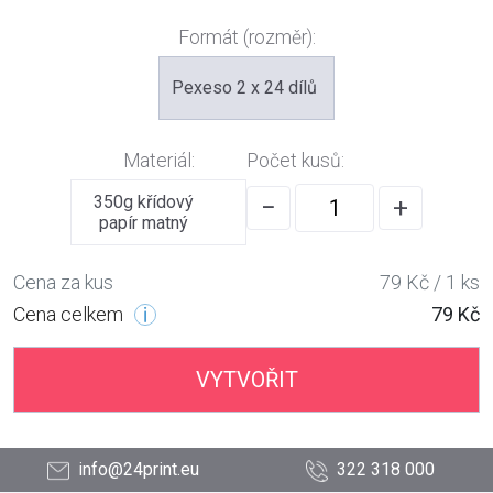
Formát (rozměr):
Pexeso 2 x 24 dílů
Materiál:
Počet kusů:
350g křídový
−
+
papír matný
Cena za kus
79 Kč / 1 ks
Cena celkem
79 Kč
VYTVOŘIT
info@24print.eu
322 318 000