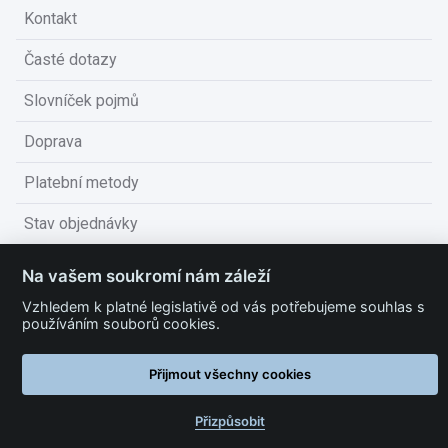
Kontakt
Časté dotazy
Slovníček pojmů
Doprava
Platební metody
Stav objednávky
Obchodní podmínky
Na vašem soukromí nám záleží
Technické podmínky
Vzhledem k platné legislativě od vás potřebujeme souhlas s
používáním souborů cookies.
Ochrana osobních údajů
Přijmout všechny cookies
Nastavit cookies
Přizpůsobit