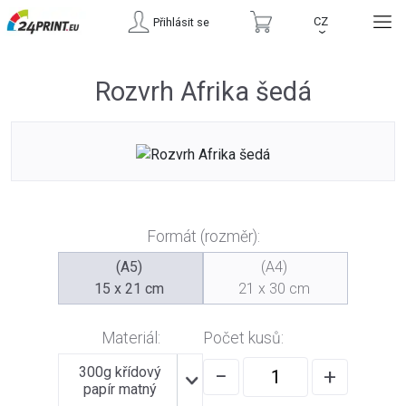
CZ
Přihlásit se
›
Rozvrh Afrika šedá
Formát (rozměr):
(A5)
(A4)
15 x 21 cm
21 x 30 cm
Materiál:
Počet kusů:
300g křídový
−
+
papír matný