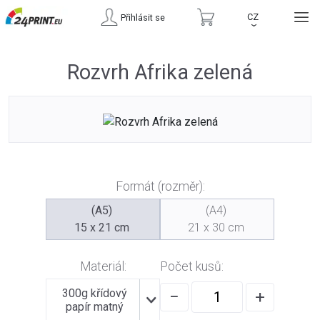
CZ
Přihlásit se
›
Rozvrh Afrika zelená
Formát (rozměr):
(A5)
(A4)
15 x 21 cm
21 x 30 cm
Materiál:
Počet kusů:
300g křídový
−
+
papír matný