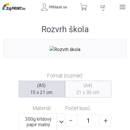
CZ
Přihlásit se
›
Rozvrh škola
Formát (rozměr):
(A5)
(A4)
15 x 21 cm
21 x 30 cm
Materiál:
Počet kusů:
300g křídový
−
+
papír matný