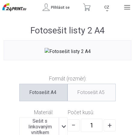
CZ
Přihlásit se
›
Fotosešit listy 2 A4
Formát (rozměr):
Fotosešit A4
Fotosešit A5
Materiál:
Počet kusů:
Sešit s
−
+
linkovaným
vnitřkem