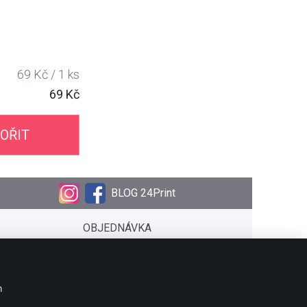
69 Kč / 1 ks
69 Kč
OŘIT
BLOG 24Print
OBJEDNÁVKA
Doprava
Platební metody
Stav objednávky
m
Kalendária 2026 ke stažení