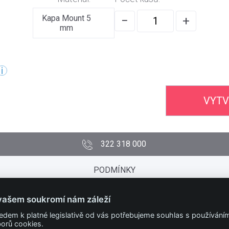
Kapa Mount 5
−
+
mm
VYTV
322 318 000
PODMÍNKY
Obchodní podmínky
Technické podmínky
vašem soukromí nám záleží
Ochrana osobních údajů
edem k platné legislativě od vás potřebujeme souhlas s používání
Nastavit cookies
orů cookies.