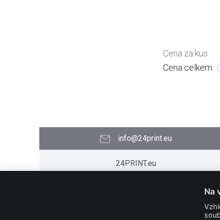
Cena za kus
Cena celkem
info@24print.eu
24PRINT.eu
Kontakt
O společnosti
Na 
Časté dotazy
Vzhl
Slovníček pojmů
soub