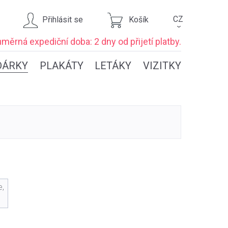
CZ
Přihlásit se
Košík
›
ůměrná expediční
doba: 2 dny
od přijetí platby.
DÁRKY
PLAKÁTY
LETÁKY
VIZITKY
e,