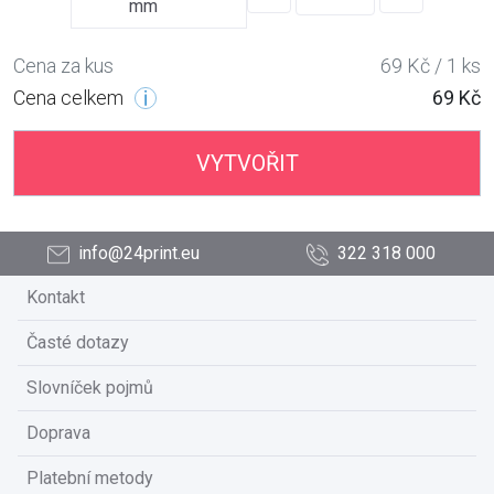
mm
Cena za kus
69 Kč / 1 ks
Cena celkem
69 Kč
VYTVOŘIT
info@24print.eu
322 318 000
Kontakt
Časté dotazy
Slovníček pojmů
Doprava
Platební metody