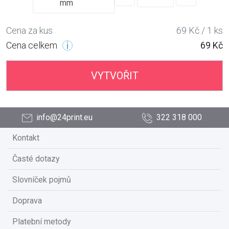
mm
Cena za kus
69 Kč / 1 ks
Cena celkem
69 Kč
VYTVOŘIT
info@24print.eu
322 318 000
Kontakt
Časté dotazy
Slovníček pojmů
Doprava
Platební metody