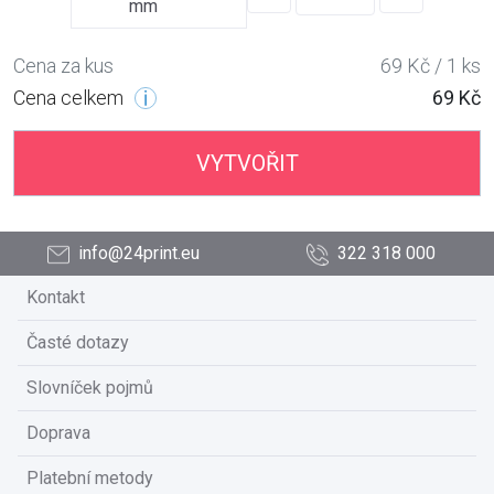
mm
Cena za kus
69 Kč / 1 ks
Cena celkem
69 Kč
VYTVOŘIT
info@24print.eu
322 318 000
Kontakt
Časté dotazy
Slovníček pojmů
Doprava
Platební metody