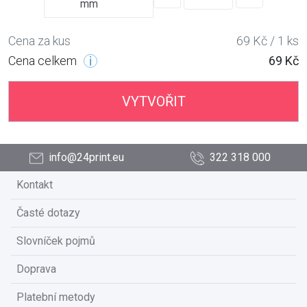
mm
Cena za kus
69 Kč / 1 ks
Cena celkem
69 Kč
VYTVOŘIT
info@24print.eu
322 318 000
Kontakt
Časté dotazy
Slovníček pojmů
Doprava
Platební metody