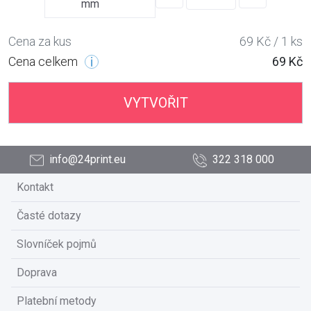
mm
Cena za kus
69 Kč / 1 ks
Cena celkem
69 Kč
VYTVOŘIT
info@24print.eu
322 318 000
Kontakt
Časté dotazy
Slovníček pojmů
Doprava
Platební metody