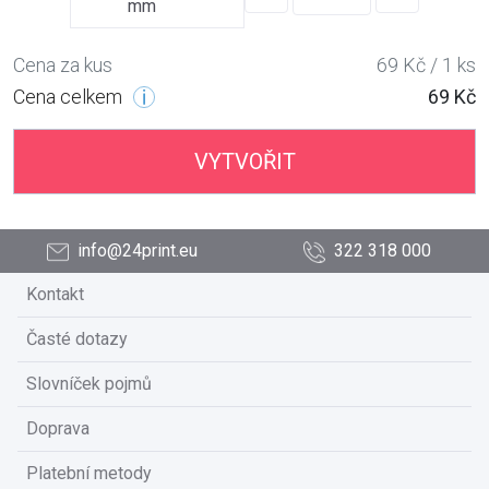
mm
Cena za kus
69 Kč / 1 ks
Cena celkem
69 Kč
VYTVOŘIT
info@24print.eu
322 318 000
Kontakt
Časté dotazy
Slovníček pojmů
Doprava
Platební metody