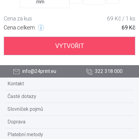
mm
Cena za kus
69 Kč / 1 ks
Cena celkem
69 Kč
VYTVOŘIT
info@24print.eu
322 318 000
Kontakt
Časté dotazy
Slovníček pojmů
Doprava
Platební metody