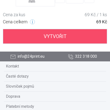
mm
Cena za kus
69 Kč / 1 ks
Cena celkem
69 Kč
VYTVOŘIT
info@24print.eu
322 318 000
Kontakt
Časté dotazy
Slovníček pojmů
Doprava
Platební metody