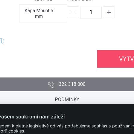
Kapa Mount 5
−
+
mm
VYTV
322 318 000
PODMÍNKY
Obchodní podmínky
Technické podmínky
vašem soukromí nám záleží
Ochrana osobních údajů
edem k platné legislativě od vás potřebujeme souhlas s používání
Nastavit cookies
orů cookies.