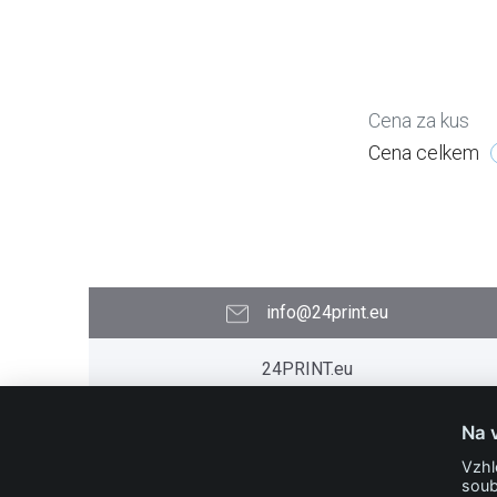
Cena za kus
Cena celkem
info@24print.eu
24PRINT.eu
Kontakt
O společnosti
Na 
Časté dotazy
Vzhl
Slovníček pojmů
soub