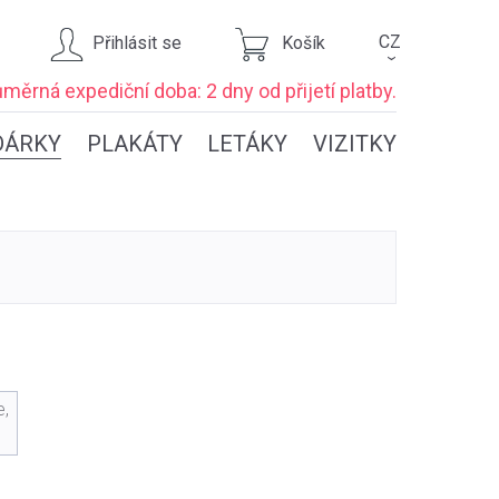
CZ
Přihlásit se
Košík
›
ůměrná expediční
doba: 2 dny
od přijetí platby.
DÁRKY
PLAKÁTY
LETÁKY
VIZITKY
e,