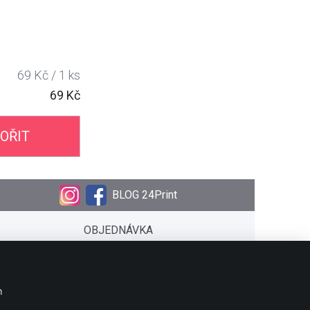
69 Kč / 1 ks
69 Kč
OŘIT
BLOG 24Print
OBJEDNÁVKA
Doprava
Platební metody
Stav objednávky
m
Kalendária 2026 ke stažení