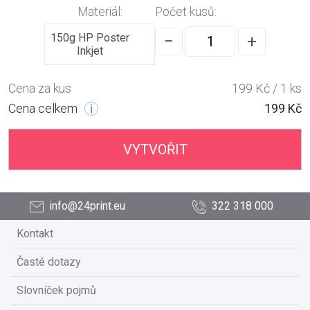
Materiál:
Počet kusů:
150g HP Poster
−
+
Inkjet
Cena za kus
199 Kč / 1 ks
Cena celkem
199 Kč
VYTVOŘIT
info@24print.eu
322 318 000
Kontakt
Časté dotazy
Slovníček pojmů