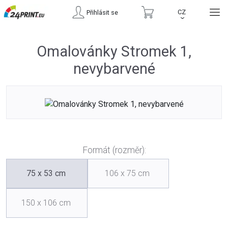
CZ
Přihlásit se
›
Omalovánky Stromek 1,
nevybarvené
Formát (rozměr):
75 x 53 cm
106 x 75 cm
150 x 106 cm