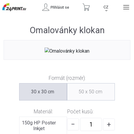
CZ
Přihlásit se
›
Omalovánky klokan
Formát (rozměr):
30 x 30 cm
50 x 50 cm
Materiál:
Počet kusů:
150g HP Poster
−
+
Inkjet