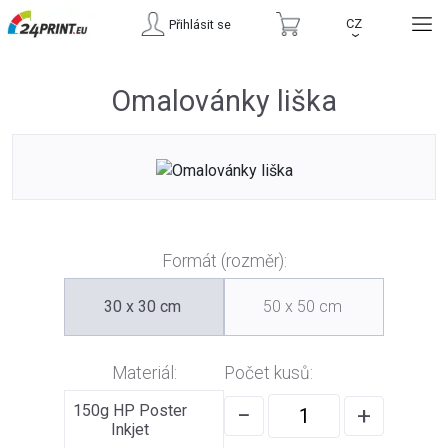
CZ
Přihlásit se
›
Omalovánky liška
Formát (rozměr):
30 x 30 cm
50 x 50 cm
Materiál:
Počet kusů:
150g HP Poster
−
+
Inkjet