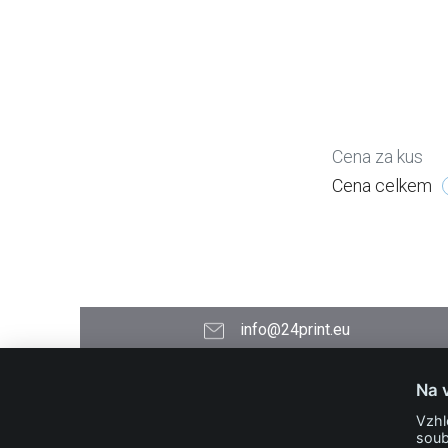
Cena za kus
Cena celkem
info@24print.eu
24PRINT.eu
Na 
Kontakt
Vzhl
O společnosti
soub