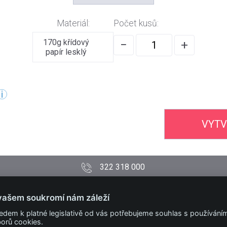
Materiál:
Počet kusů:
170g křídový
−
+
papír lesklý
VYTV
322 318 000
PODMÍNKY
vašem soukromí nám záleží
Obchodní podmínky
edem k platné legislativě od vás potřebujeme souhlas s používání
Technické podmínky
orů cookies.