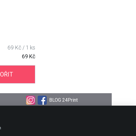
69 Kč / 1 ks
69 Kč
OŘIT
BLOG 24Print
OBJEDNÁVKA
Doprava
m
Platební metody