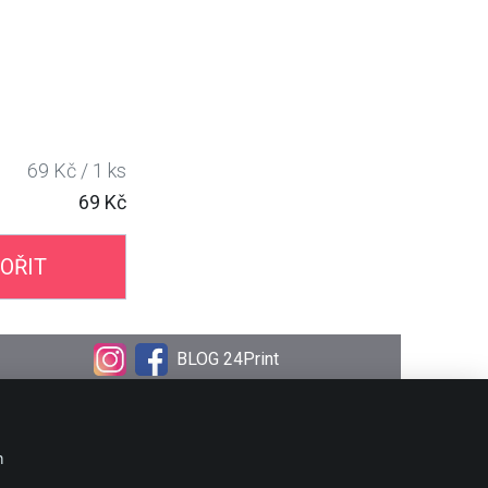
69 Kč / 1 ks
69 Kč
OŘIT
BLOG 24Print
OBJEDNÁVKA
Doprava
m
Platební metody