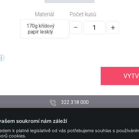
Materiál:
Počet kusů:
170g křídový
−
+
papír lesklý
VYTV
322 318 000
PODMÍNKY
vašem soukromí nám záleží
Obchodní podmínky
edem k platné legislativě od vás potřebujeme souhlas s používání
Technické podmínky
orů cookies.