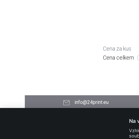
Cena za kus
Cena celkem
info@24print.eu
24PRINT.eu
Na 
Kontakt
Vzhl
O společnosti
soub