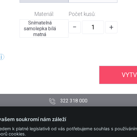
Materiál:
Počet kusů:
Snímatelná
−
+
samolepka bílá
matná
VYTV
322 318 000
PODMÍNKY
vašem soukromí nám záleží
Obchodní podmínky
edem k platné legislativě od vás potřebujeme souhlas s používání
Technické podmínky
orů cookies.