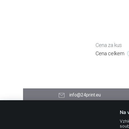
Cena za kus
Cena celkem
info@24print.eu
24PRINT.eu
Na 
Kontakt
Vzhl
O společnosti
soub