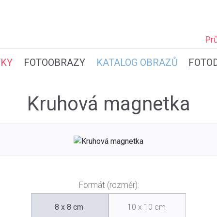
Pr
TKY
FOTOOBRAZY
KATALOG OBRAZŮ
FOTO
Kruhová magnetka
Formát (rozměr):
8 x 8 cm
10 x 10 cm