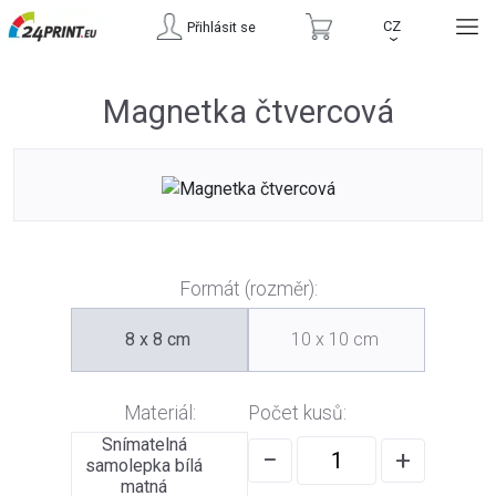
CZ
Přihlásit se
›
Magnetka čtvercová
Formát (rozměr):
8 x 8 cm
10 x 10 cm
Materiál:
Počet kusů:
Snímatelná
−
+
samolepka bílá
matná