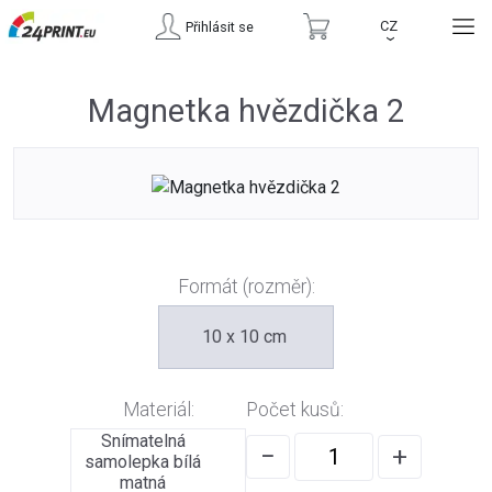
CZ
Přihlásit se
›
Magnetka hvězdička 2
Formát (rozměr):
10 x 10 cm
Materiál:
Počet kusů:
Snímatelná
−
+
samolepka bílá
matná