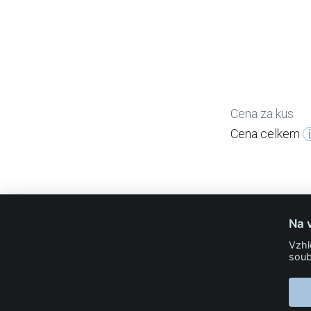
Cena za kus
Cena celkem
Na 
info@24print.eu
Vzhl
soub
24PRINT.eu
Kontakt
O společnosti