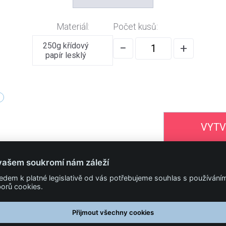
Materiál:
Počet kusů:
250g křídový
−
+
papír lesklý
VYTV
vašem soukromí nám záleží
322 318 000
edem k platné legislativě od vás potřebujeme souhlas s používání
orů cookies.
PODMÍNKY
Obchodní podmínky
Přijmout všechny cookies
Technické podmínky