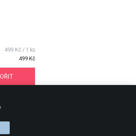
499 Kč / 1 ks
499 Kč
OŘIT
BLOG 24Print
m
OBJEDNÁVKA
Doprava
Platební metody