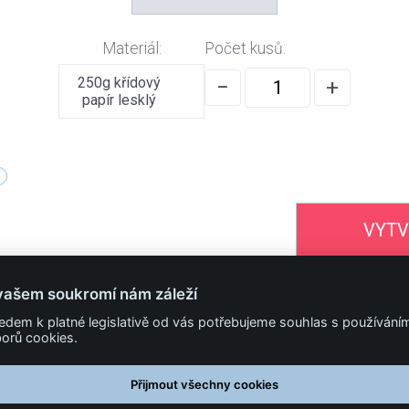
Materiál:
Počet kusů:
250g křídový
−
+
papír lesklý
VYTV
vašem soukromí nám záleží
322 318 000
edem k platné legislativě od vás potřebujeme souhlas s používání
orů cookies.
PODMÍNKY
Obchodní podmínky
Přijmout všechny cookies
Technické podmínky