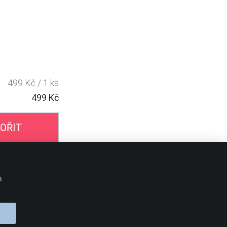
499 Kč / 1 ks
499 Kč
OŘIT
BLOG 24Print
m
OBJEDNÁVKA
Doprava
Platební metody