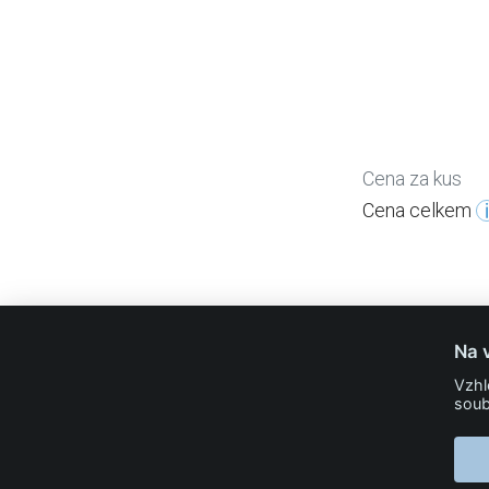
Cena za kus
Cena celkem
Na 
info@24print.eu
Vzhl
soub
24PRINT.eu
Kontakt
O společnosti