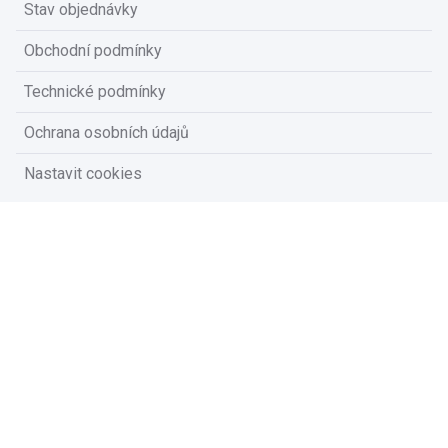
Stav objednávky
Obchodní podmínky
Technické podmínky
Ochrana osobních údajů
Nastavit cookies
Na vašem soukromí nám záleží
Vzhledem k platné legislativě od vás potřebujeme souhlas s
používáním souborů cookies.
Přijmout všechny cookies
Přizpůsobit