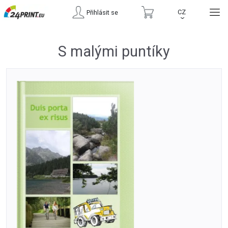
CZ
Přihlásit se
›
S malými puntíky