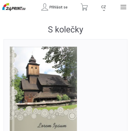
CZ
Přihlásit se
›
S kolečky