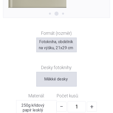
Formát (rozměr):
Fotokniha, obdélník
na výšku, 21x29 cm
Desky fotoknihy:
Měkké desky
Materiál:
Počet kusů:
250g křídový
−
+
papír lesklý