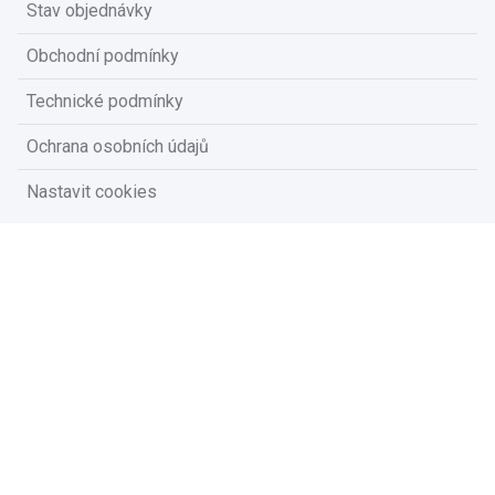
Stav objednávky
Obchodní podmínky
Technické podmínky
Ochrana osobních údajů
Nastavit cookies
Na vašem soukromí nám záleží
Vzhledem k platné legislativě od vás potřebujeme souhlas s
používáním souborů cookies.
Přijmout všechny cookies
Přizpůsobit