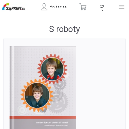
CZ
Přihlásit se
›
S roboty