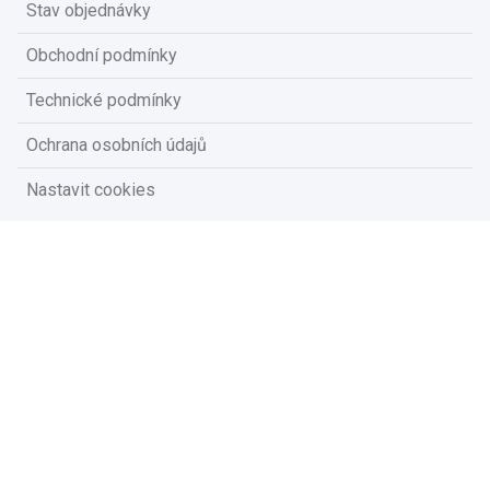
Stav objednávky
Obchodní podmínky
Technické podmínky
Ochrana osobních údajů
Nastavit cookies
Na vašem soukromí nám záleží
Vzhledem k platné legislativě od vás potřebujeme souhlas s
používáním souborů cookies.
Přijmout všechny cookies
Přizpůsobit