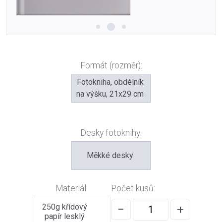
Formát (rozměr):
Fotokniha, obdélník
na výšku, 21x29 cm
Desky fotoknihy:
Měkké desky
Materiál:
Počet kusů:
250g křídový
−
+
papír lesklý