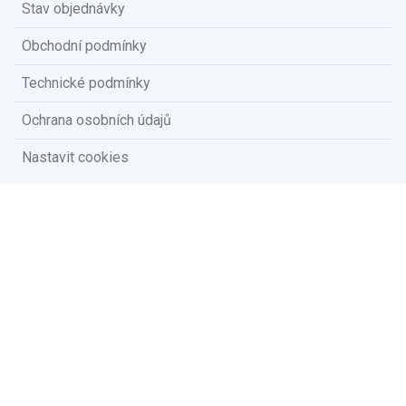
Stav objednávky
Obchodní podmínky
Technické podmínky
Ochrana osobních údajů
Nastavit cookies
Na vašem soukromí nám záleží
Vzhledem k platné legislativě od vás potřebujeme souhlas s
používáním souborů cookies.
Přijmout všechny cookies
Přizpůsobit