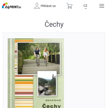
CZ
Přihlásit se
›
Čechy