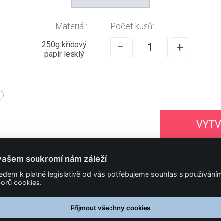
Materiál:
Počet kusů:
250g křídový
−
+
papír lesklý
VYTV
vašem soukromí nám záleží
322 318 000
edem k platné legislativě od vás potřebujeme souhlas s používání
orů cookies.
PODMÍNKY
Obchodní podmínky
Přijmout všechny cookies
Technické podmínky