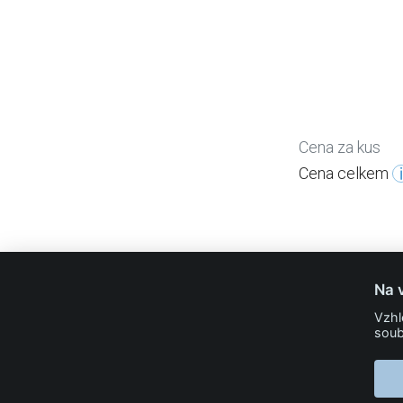
Cena za kus
Cena celkem
Na 
info@24print.eu
Vzhl
soub
24PRINT.eu
Kontakt
O společnosti