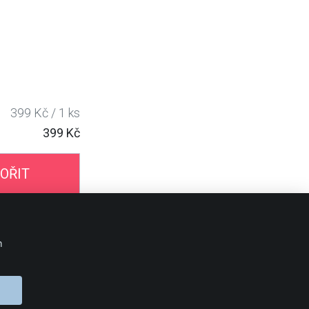
399 Kč / 1 ks
399 Kč
OŘIT
BLOG 24Print
m
OBJEDNÁVKA
Doprava
Platební metody